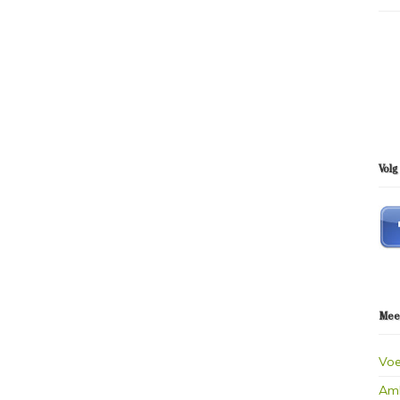
Volg
Mees
Vo
Amb