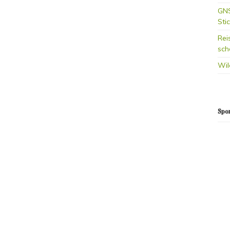
GNS
Sti
Rei
sch
Wil
Spo