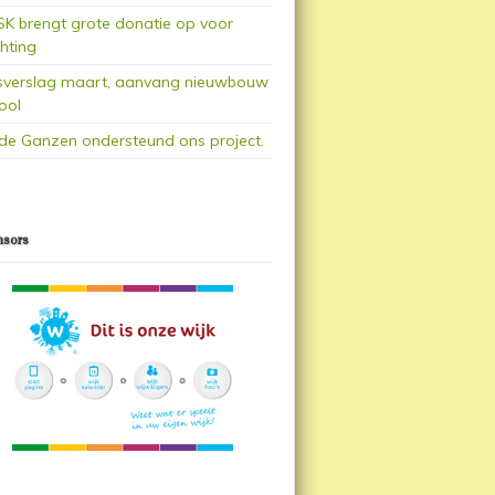
K brengt grote donatie op voor
chting
sverslag maart, aanvang nieuwbouw
ool
de Ganzen ondersteund ons project.
nsors