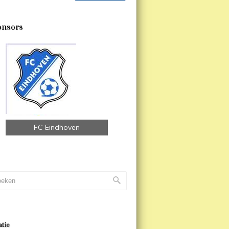
onsors
FC Eindhoven
atie